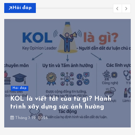
r
Hỏi đáp
a
n
g
b
à
i
Hỏi đáp
KOL là viết tắt của từ gì? Hành
v
trình xây dựng sức ảnh hưởng
i
Tháng 7 19, 2026