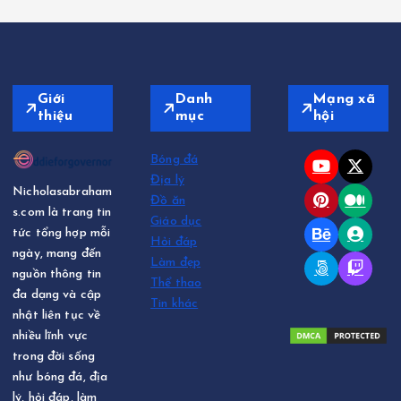
ế
t
Giới
Danh
Mạng xã
thiệu
mục
hội
Bóng đá
Địa lý
Nicholasabraham
Đồ ăn
s.com là trang tin
Giáo dục
tức tổng hợp mỗi
Hỏi đáp
ngày, mang đến
Làm đẹp
nguồn thông tin
Thể thao
đa dạng và cập
Tin khác
nhật liên tục về
nhiều lĩnh vực
trong đời sống
như bóng đá, địa
lý, hỏi đáp, làm