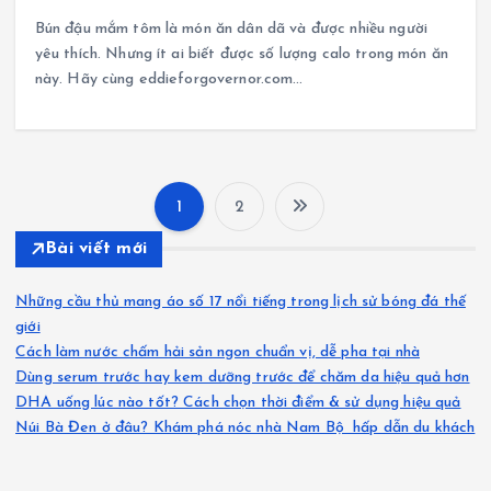
Bún đậu mắm tôm là món ăn dân dã và được nhiều người
yêu thích. Nhưng ít ai biết được số lượng calo trong món ăn
này. Hãy cùng eddieforgovernor.com…
1
2
P
Bài viết mới
h
Những cầu thủ mang áo số 17 nổi tiếng trong lịch sử bóng đá thế
â
giới
Cách làm nước chấm hải sản ngon chuẩn vị, dễ pha tại nhà
Dùng serum trước hay kem dưỡng trước để chăm da hiệu quả hơn
n
DHA uống lúc nào tốt? Cách chọn thời điểm & sử dụng hiệu quả
Núi Bà Đen ở đâu? Khám phá nóc nhà Nam Bộ hấp dẫn du khách
t