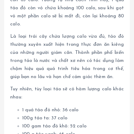
còn 63 calo. Tương tự như cách tính này, 1 quả
táo đỏ còn vỏ chứa khoảng 100 calo, sau khi gọt
vỏ một phần calo sẽ bị mất đi, còn lại khoảng 80
calo.
Là loại trái cây chứa lượng calo vừa đủ, táo đỏ
thường xuyên xuất hiện trong thực đơn ăn kiêng
của những người giảm cân. Thành phần phổ biến
trong táo là nước và chất xơ nên có tác dụng làm
chậm hiệu quả quá trình tiêu hóa trong cơ thể,
giúp bạn no lâu và hạn chế cảm giác thèm ăn.
Tuy nhiên, tùy loại táo sẽ có hàm lượng calo khác
nhau:
1 quả táo đỏ nhỏ: 36 calo
100g táo ta: 37 calo
100 gam táo đỏ khô: 52 calo