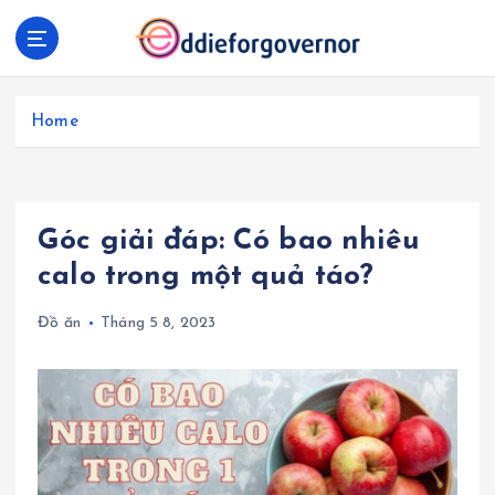
S
k
i
p
t
Home
o
c
o
n
Góc giải đáp: Có bao nhiêu
t
e
calo trong một quả táo?
n
t
Đồ ăn
Tháng 5 8, 2023