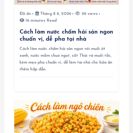
i
Đồ ăn
Tháng 8 6, 2026
26 views
v
16 minutes Read
i
Cách làm nước chấm hải sản ngon
chuẩn vị, dễ pha tại nhà
ế
Cách làm nước chấm hải sản ngon với muối ớt
xanh, nước mắm chua ngọt, sốt Thái và muối tắc,
t
kèm mẹo pha chuẩn vị, dễ làm tại nhà cho bữa ăn
thêm hấp dẫn.