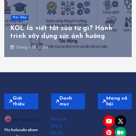
Hỏi đáp
KOL là viết tắt của từ gì? Hành
trình xây dựng sức ảnh hưởng
Tháng 7 19, 2026
Giới
Danh
Mạng xã
thiệu
mục
hội
Bóng đá
Địa lý
Nicholasabraham
Đồ ăn