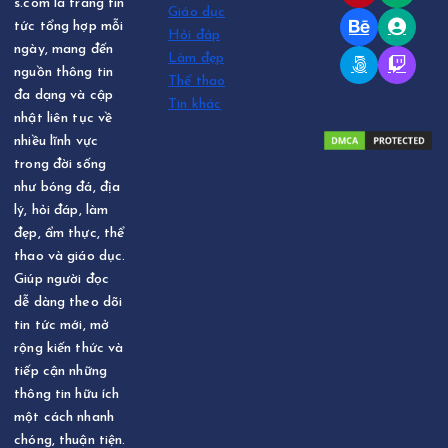
s.com là trang tin
Giáo dục
tức tổng hợp mỗi
Hỏi đáp
ngày, mang đến
Làm đẹp
nguồn thông tin
Thể thao
đa dạng và cập
Tin khác
nhật liên tục về
nhiều lĩnh vực
trong đời sống
như bóng đá, địa
lý, hỏi đáp, làm
đẹp, ẩm thực, thể
thao và giáo dục.
Giúp người đọc
dễ dàng theo dõi
tin tức mới, mở
rộng kiến thức và
tiếp cận những
thông tin hữu ích
một cách nhanh
chóng, thuận tiện.