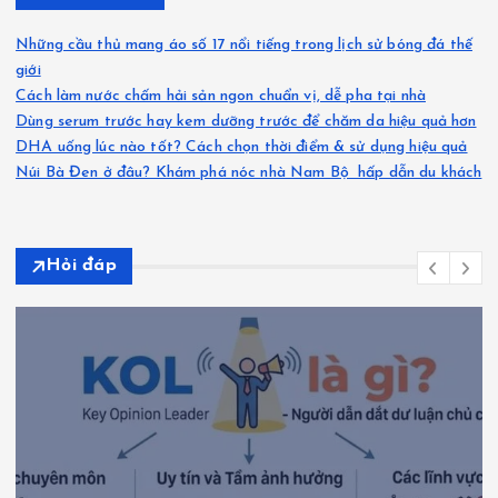
Những cầu thủ mang áo số 17 nổi tiếng trong lịch sử bóng đá thế
giới
Cách làm nước chấm hải sản ngon chuẩn vị, dễ pha tại nhà
Dùng serum trước hay kem dưỡng trước để chăm da hiệu quả hơn
DHA uống lúc nào tốt? Cách chọn thời điểm & sử dụng hiệu quả
Núi Bà Đen ở đâu? Khám phá nóc nhà Nam Bộ hấp dẫn du khách
Hỏi đáp