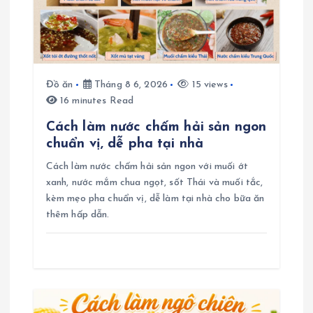
à
i
Đồ ăn
Tháng 8 6, 2026
15 views
v
16 minutes Read
i
Cách làm nước chấm hải sản ngon
chuẩn vị, dễ pha tại nhà
ế
Cách làm nước chấm hải sản ngon với muối ớt
xanh, nước mắm chua ngọt, sốt Thái và muối tắc,
t
kèm mẹo pha chuẩn vị, dễ làm tại nhà cho bữa ăn
thêm hấp dẫn.