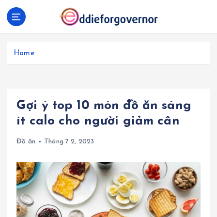
S
k
i
p
t
Home
o
c
o
n
Gợi ý top 10 món đồ ăn sáng
t
e
ít calo cho người giảm cân
n
t
Đồ ăn
Tháng 7 2, 2023