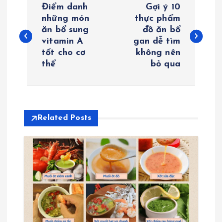
Điểm danh
Gợi ý 10
i
những món
thực phẩm
ăn bổ sung
đồ ăn bổ
vitamin A
gan dễ tìm
ề
tốt cho cơ
không nên
thể
bỏ qua
u
h
ư
Related Posts
ớ
n
g
b