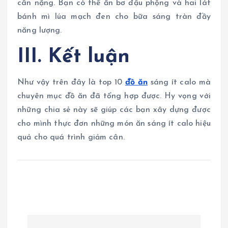
cân nặng. Bạn có thể ăn bơ đậu phộng và hai lát
bánh mì lúa mạch đen cho bữa sáng tràn đầy
năng lượng.
III. Kết luận
Như vậy trên đây là top 10
đồ ăn
sáng ít calo mà
chuyên mục đồ ăn đã tổng hợp được. Hy vọng với
những chia sẻ này sẽ giúp các bạn xây dựng được
cho mình thực đơn những món ăn sáng ít calo hiệu
quả cho quá trình giảm cân.
Đ