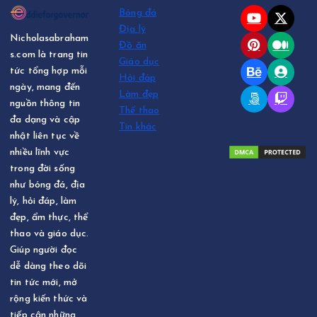
Bóng đá
Địa lý
Nicholasabraham
Đồ ăn
s.com là trang tin
Giáo dục
tức tổng hợp mỗi
Hỏi đáp
ngày, mang đến
Làm đẹp
nguồn thông tin
Thể thao
đa dạng và cập
Tin khác
nhật liên tục về
nhiều lĩnh vực
trong đời sống
như bóng đá, địa
lý, hỏi đáp, làm
đẹp, ẩm thực, thể
thao và giáo dục.
Giúp người đọc
dễ dàng theo dõi
tin tức mới, mở
rộng kiến thức và
tiếp cận những