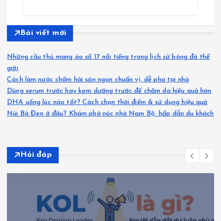
Bài viết mới
Những cầu thủ mang áo số 17 nổi tiếng trong lịch sử bóng đá thế
giới
Cách làm nước chấm hải sản ngon chuẩn vị, dễ pha tại nhà
Dùng serum trước hay kem dưỡng trước để chăm da hiệu quả hơn
DHA uống lúc nào tốt? Cách chọn thời điểm & sử dụng hiệu quả
Núi Bà Đen ở đâu? Khám phá nóc nhà Nam Bộ hấp dẫn du khách
Hỏi đáp