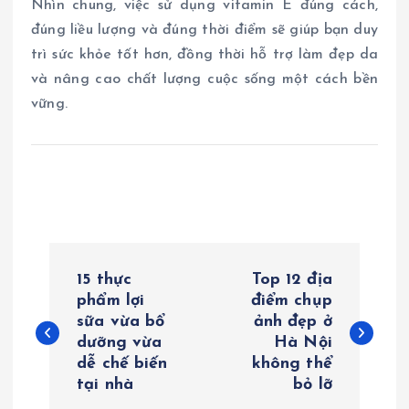
Nhìn chung, việc sử dụng vitamin E đúng cách,
đúng liều lượng và đúng thời điểm sẽ giúp bạn duy
trì sức khỏe tốt hơn, đồng thời hỗ trợ làm đẹp da
và nâng cao chất lượng cuộc sống một cách bền
vững.
Đ
15 thực
Top 12 địa
i
phẩm lợi
điểm chụp
sữa vừa bổ
ảnh đẹp ở
dưỡng vừa
Hà Nội
ề
dễ chế biến
không thể
tại nhà
bỏ lỡ
u