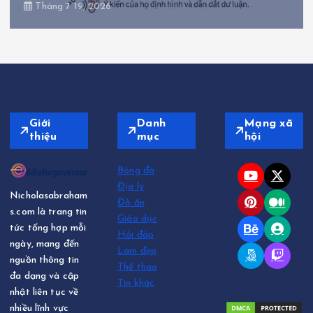
Tháng 6 30, 2026
Giới
Danh
Mạng xã
thiệu
mục
hội
Bóng đá
Địa lý
Nicholasabraham
Đồ ăn
s.com là trang tin
Giáo dục
tức tổng hợp mỗi
Hỏi đáp
ngày, mang đến
Làm đẹp
nguồn thông tin
Thể thao
đa dạng và cập
Tin khác
nhật liên tục về
nhiều lĩnh vực