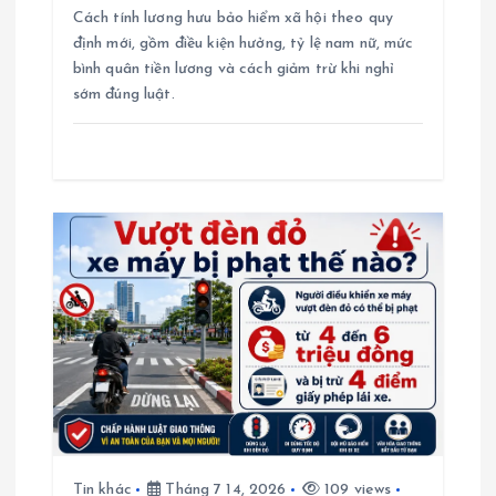
Cách tính lương hưu bảo hiểm xã hội theo quy
i
định mới, gồm điều kiện hưởng, tỷ lệ nam nữ, mức
bình quân tiền lương và cách giảm trừ khi nghỉ
ế
sớm đúng luật.
t
Tin khác
Tháng 7 14, 2026
109 views