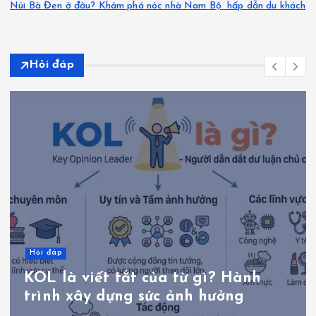
Núi Bà Đen ở đâu? Khám phá nóc nhà Nam Bộ hấp dẫn du khách
Hỏi đáp
Hỏi đáp
Bé 10kg uống thuốc hạ sốt bao
nhiêu mg là đúng?