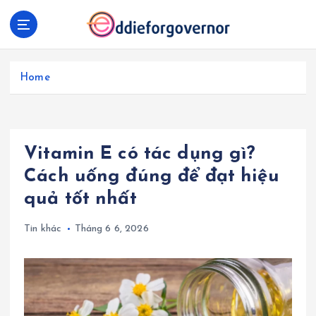
S
k
i
p
t
Home
o
c
o
n
Vitamin E có tác dụng gì?
t
e
Cách uống đúng để đạt hiệu
n
quả tốt nhất
t
Tin khác
Tháng 6 6, 2026