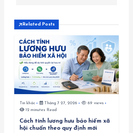
h
ư
Related Posts
ớ
n
g
b
à
Tin khác
Tháng 7 27, 2026
69 views
i
12 minutes Read
Cách tính lương hưu bảo hiểm xã
v
hội chuẩn theo quy định mới