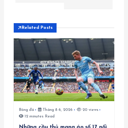
u
h
ư
Related Posts
ớ
n
g
b
à
i
Bóng đá
Tháng 8 6, 2026
20 views
12 minutes Read
v
Những cầu thủ mang áo số 17 nổi