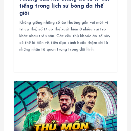
tiếng trong lịch sử bóng đá thế
i
giới
Không giống những số áo thường gắn với một vị
ế
trí cụ thể, số 17 có thể xuất hiện ở nhiều vai trò
khác nhau trên sân. Các cầu thủ khoác áo số này
t
có thể là tiền vệ, tiền đạo cánh hoặc thậm chí là
những nhân tố quan trọng trong đội hình.