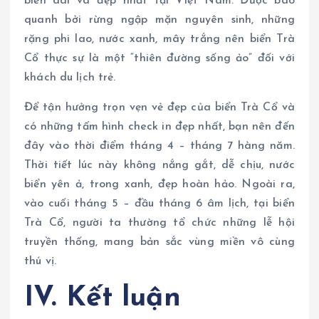
biển dài và đẹp nhất tại Việt Nam. Được bao
quanh bởi rừng ngập mặn nguyên sinh, những
rặng phi lao, nước xanh, mây trắng nên biển Trà
Cổ thực sự là một “thiên đường sống ảo” đối với
khách du lịch trẻ.
Để tận hưởng trọn vẹn vẻ đẹp của biển Trà Cổ và
có những tấm hình check in đẹp nhất, bạn nên đến
đây vào thời điểm tháng 4 – tháng 7 hàng năm.
Thời tiết lúc này không nắng gắt, dễ chịu, nước
biển yên ả, trong xanh, đẹp hoàn hảo. Ngoài ra,
vào cuối tháng 5 – đầu tháng 6 âm lịch, tại biển
Trà Cổ, người ta thường tổ chức những lễ hội
truyền thống, mang bản sắc vùng miền vô cùng
thú vị.
IV. Kết luận