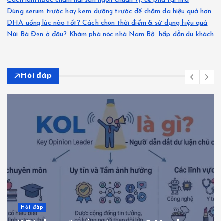
Cách làm nước chấm hải sản ngon chuẩn vị, dễ pha tại nhà
Dùng serum trước hay kem dưỡng trước để chăm da hiệu quả hơn
DHA uống lúc nào tốt? Cách chọn thời điểm & sử dụng hiệu quả
Núi Bà Đen ở đâu? Khám phá nóc nhà Nam Bộ hấp dẫn du khách
Hỏi đáp
Hỏi đáp