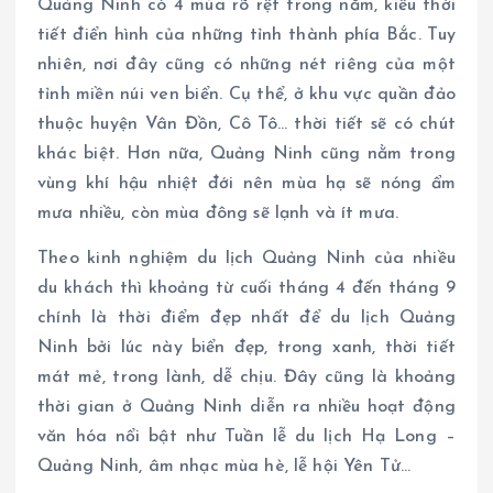
Quảng Ninh có 4 mùa rõ rệt trong năm, kiểu thời
tiết điển hình của những tỉnh thành phía Bắc. Tuy
nhiên, nơi đây cũng có những nét riêng của một
tỉnh miền núi ven biển. Cụ thể, ở khu vực quần đảo
thuộc huyện Vân Đồn, Cô Tô… thời tiết sẽ có chút
khác biệt. Hơn nữa, Quảng Ninh cũng nằm trong
vùng khí hậu nhiệt đới nên mùa hạ sẽ nóng ẩm
mưa nhiều, còn mùa đông sẽ lạnh và ít mưa.
Theo kinh nghiệm du lịch Quảng Ninh của nhiều
du khách thì khoảng từ cuối tháng 4 đến tháng 9
chính là thời điểm đẹp nhất để du lịch Quảng
Ninh bởi lúc này biển đẹp, trong xanh, thời tiết
mát mẻ, trong lành, dễ chịu. Đây cũng là khoảng
thời gian ở Quảng Ninh diễn ra nhiều hoạt động
văn hóa nổi bật như Tuần lễ du lịch Hạ Long –
Quảng Ninh, âm nhạc mùa hè, lễ hội Yên Tử…