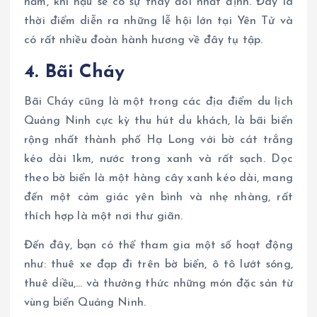
năm, khí hậu sẽ có sự thay đổi nhất định. Đây là
thời điểm diễn ra những lễ hội lớn tại Yên Tử và
có rất nhiều đoàn hành hương về đây tụ tập.
4. Bãi Cháy
Bãi Cháy cũng là một trong các địa điểm du lịch
Quảng Ninh cực kỳ thu hút du khách, là bãi biển
rộng nhất thành phố Hạ Long với bờ cát trắng
kéo dài 1km, nước trong xanh và rất sạch. Dọc
theo bờ biển là một hàng cây xanh kéo dài, mang
đến một cảm giác yên bình và nhẹ nhàng, rất
thích hợp là một nơi thư giãn.
Đến đây, bạn có thể tham gia một số hoạt động
như: thuê xe đạp đi trên bờ biển, ô tô lướt sóng,
thuê diều,… và thưởng thức những món đặc sản từ
vùng biển Quảng Ninh.