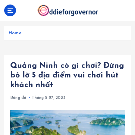
S
k
i
p
t
Home
o
c
o
n
Quảng Ninh có gì chơi? Đừng
t
e
bỏ lỡ 5 địa điểm vui chơi hút
n
khách nhất
t
Bóng đá
Tháng 5 27, 2023