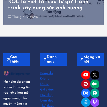
KOL là viết tắt của từ gì? Hành
trình xây dựng sức ảnh hưởng
Tháng 7 19, 2026
Giới
Danh
Mạng xã
thiệu
mục
hội
Bóng đá
Địa lý
Nicholasabraham
Đồ ăn
s.com là trang tin
Giáo dục
tức tổng hợp mỗi
Hỏi đáp
ngày, mang đến
Làm đẹp
nguồn thông tin
Thể thao