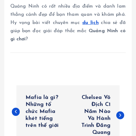
Quảng Ninh có rất nhiều địa điểm và danh lam
thắng cảnh đẹp để bạn tham quan và khám phá.
Hy vọng bài viết chuyên mục
du lịch
chia sẻ đã
giúp bạn đọc giải đáp thắc mắc
Quảng Ninh có
gì chơi
?
Đ
Mafia là gì?
Chelsea Vô
i
Những tổ
Địch C1
chức Mafia
Năm Nào
khét tiếng
Và Hành
ề
trên thế giới
Trình Đăng
Quang