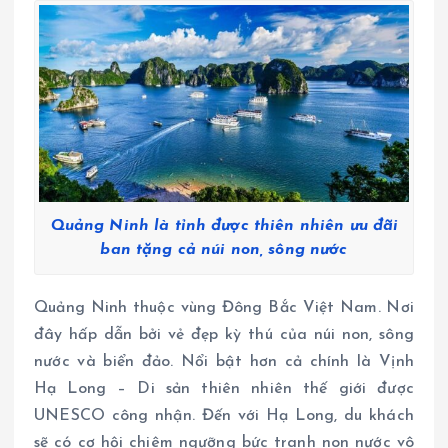
Quảng Ninh là tỉnh được thiên nhiên ưu đãi
ban tặng cả núi non, sông nước
Quảng Ninh thuộc vùng Đông Bắc Việt Nam. Nơi
đây hấp dẫn bởi vẻ đẹp kỳ thú của núi non, sông
nước và biển đảo. Nổi bật hơn cả chính là Vịnh
Hạ Long – Di sản thiên nhiên thế giới được
UNESCO công nhận. Đến với Hạ Long, du khách
sẽ có cơ hội chiêm ngưỡng bức tranh non nước vô