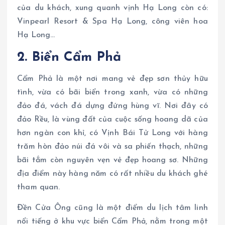
của du khách, xung quanh vịnh Hạ Long còn có:
Vinpearl Resort & Spa Hạ Long, công viên hoa
Hạ Long…
2. Biển Cẩm Phả
Cẩm Phả là một nơi mang vẻ đẹp sơn thủy hữu
tình, vừa có bãi biển trong xanh, vừa có những
đảo đá, vách đá dựng đứng hùng vĩ. Nơi đây có
đảo Rều, là vùng đất của cuộc sống hoang dã của
hơn ngàn con khỉ, có Vịnh Bái Tử Long với hàng
trăm hòn đảo núi đá vôi và sa phiến thạch, những
bãi tắm còn nguyên vẹn vẻ đẹp hoang sơ. Những
địa điểm này hàng năm có rất nhiều du khách ghé
tham quan.
Đền Cửa Ông cũng là một điểm du lịch tâm linh
nổi tiếng ở khu vực biển Cẩm Phả, nằm trong một