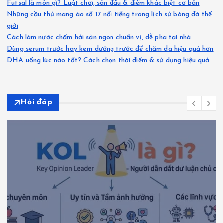
Futsal là môn gì? Luật chơi, sân đấu & điểm khác biệt cơ bản
Những cầu thủ mang áo số 17 nổi tiếng trong lịch sử bóng đá thế
giới
Cách làm nước chấm hải sản ngon chuẩn vị, dễ pha tại nhà
Dùng serum trước hay kem dưỡng trước để chăm da hiệu quả hơn
DHA uống lúc nào tốt? Cách chọn thời điểm & sử dụng hiệu quả
Hỏi đáp