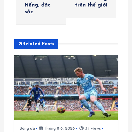
ề
tiếng, đặc
trên thế giới
sắc
u
h
ư
Related Posts
ớ
n
g
b
à
i
Bóng đá
Tháng 8 6, 2026
34 views