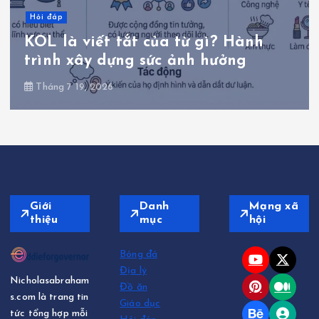
Hỏi đáp
iết tắt của từ gì? Hành
Bé 10kg u
y dựng sức ảnh hưởng
nhiêu mg
 2026
Tháng 6 30, 
Giới
Danh
Mạng xã
thiệu
mục
hội
Bóng đá
Địa lý
Nicholasabraham
Đồ ăn
s.com là trang tin
Giáo dục
tức tổng hợp mỗi