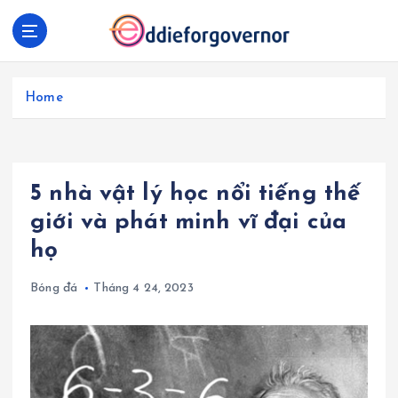
S
k
i
p
t
Home
o
c
o
n
5 nhà vật lý học nổi tiếng thế
t
e
giới và phát minh vĩ đại của
n
họ
t
Bóng đá
Tháng 4 24, 2023