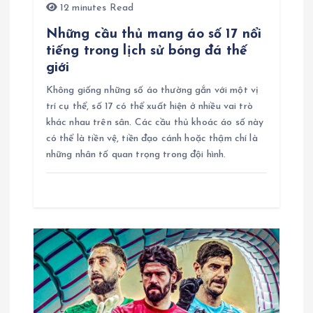
12 minutes Read
v
Những cầu thủ mang áo số 17 nổi
tiếng trong lịch sử bóng đá thế
i
giới
Không giống những số áo thường gắn với một vị
ế
trí cụ thể, số 17 có thể xuất hiện ở nhiều vai trò
khác nhau trên sân. Các cầu thủ khoác áo số này
t
có thể là tiền vệ, tiền đạo cánh hoặc thậm chí là
những nhân tố quan trọng trong đội hình.